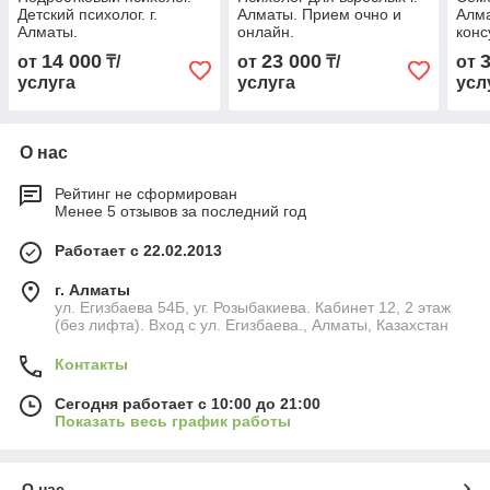
Детский психолог. г.
Алматы. Прием очно и
Алм
Алматы.
онлайн.
конс
14 000
23 000
от
₸/
от
₸/
от
услуга
услуга
усл
О нас
Рейтинг не сформирован
Менее 5 отзывов за последний год
Работает с 22.02.2013
г. Алматы
ул. Егизбаева 54Б, уг. Розыбакиева. Кабинет 12, 2 этаж
(без лифта). Вход с ул. Егизбаева., Алматы, Казахстан
Контакты
Сегодня работает с 10:00 до 21:00
Показать весь график работы
О нас