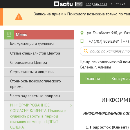
Создать сайт
на Satu.kz
Запись на прием к Психологу возможна только по те
ул. Егизбаева 54Б, уг. 
+7 (707) 908-28-31
+7 (
Консультации и тренинги
Статьи специалистов Центра
Центр психологической по
Специалисты Центра
Селена. г. Алматы
Сертификаты и лицензии
Главная
Консульт
Стоимость психологического
приема
Часто задаваемые вопросы
ИНФОРМИ
ИНФОРМИРОВАННОЕ
СОГЛАСИЕ КЛИЕНТА. Правила и
ИНФОРМИРОВАННОЕ СОГЛАС
сущность работы в период
оказания помощи в ЦППиП
СЕЛЕНА.
Подросток (Клиент) 