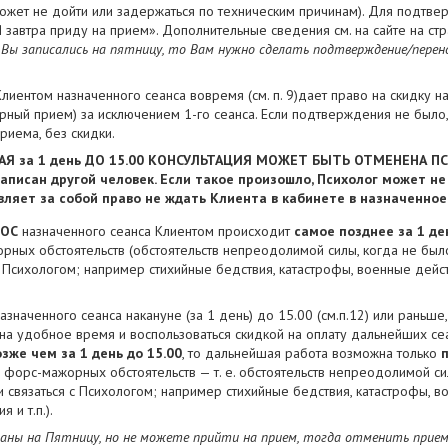
ожет не дойти или задержаться по техническим причинам). Для подтве
 завтра приду на прием». Дополнительные сведения см. на сайте на ст
 Вы записались на пятницу, то Вам нужно сделать подтверждение/перен
лиентом назначенного сеанса вовремя (см. п. 9)дает право на скидку на
ный прием) за исключением 1-го сеанса. Если подтверждения не было,
риема, без скидки.
Я за 1 день ДО 15.00 КОНСУЛЬТАЦИЯ МОЖЕТ БЫТЬ ОТМЕНЕНА ПС
аписан другой человек. Если такое произошло, Психолог может н
ляет за собой право не ждать Клиента в кабинете в назначенное
НОС
назначенного сеанса Клиентом происходит
самое позднее за 1 де
ных обстоятельств (обстоятельств непреодолимой силы, когда не был
 Психологом; например стихийные бедствия, катастрофы, военные дейст
азначенного сеанса накануне (за 1 день) до 15.00 (см.п.12) или раньше
 на удобное время и воспользоваться скидкой на оплату дальнейших се
зже чем за 1 день до 15.00
, то дальнейшая работа возможна только
 форс-мажорных обстоятельств — т. е. обстоятельств непреодолимой си
 связаться с Психологом; например стихийные бедствия, катастрофы, в
 и т.п.).
аны на Пятницу, но не можете прийти на прием, тогда отменить прием н