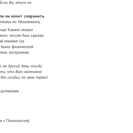
 Если Вы этого не
ли он хочет сохранить
платы по Абонементу.
учае Клиент может
ренос сессии был сделан
ий момент (за
е было физической
вия, экстренная
 на другой день, тогда
ить, что Вам, возможно
ез скидки, по цене первой
родолжение
и с Психологом)