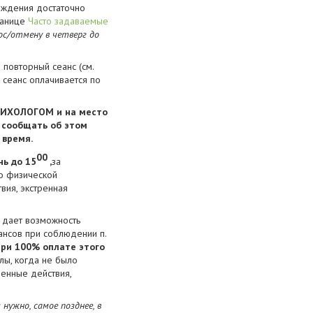
рждения достаточно
ранице
Часто задаваемые
ос/отмену в четверг до
 повторный сеанс (см.
 сеанс оплачивается по
ИХОЛОГОМ и на место
е сообщать об этом
 время.
00
нь до
15
,
за
о физической
вия, экстренная
, дает возможность
ансов при соблюдении п.
при 100% оплате этого
лы, когда не было
оенные действия,
ужно, самое позднее, в