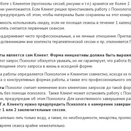
боте с Клиентом (протоколы сессий, рисунки и т.п.) хранятся не более 
ни уничтожаются. Если Клиент решил приостановить работу с Психолого
 предупредить об этом, чтобы материалы были сохранены на этот конк
жность использовать скидку, если не посещал сеансы в течение 1 календ
пять считается первичным сеансом.
оддерживают чисто профессиональные, а не личные отношения. Пригла
дственниками вне контекста терапевтической сессии и пр. отклоняются
ты является сам Клиент. Форма инициативы должна быть выраже
тот запрос Психолог обязуется уважать, но не гарантирует, что работа 
лощения этого запроса в жизнь в исходной форме.
 работы определяется Психологом и Клиентом совместно, исходя из п
а о конструктивных формах работы, а также его профессионального оп
ты
Психолог считает изменение всех клиентских запросов до такой фор
ть без помощи психолога. Также Клиент может остановить работу с Пс
ю, предупредив об этом Психолога. Для качественного завершения ра
Т.е. Клиенту нужно предупредить Психолога о намерении завершит
 1 или 2 заключительные сессии.
ательно пить только воду, а также, по необходимости, лекарства, проп
время сеанса крайне нежелательно.