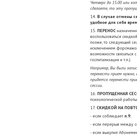
Четверг до 15.00 или хо
сделаете, то эту пропу
В случае отмены с
удобное для себя врем
ПЕРЕНОС
назначенно
воспользоваться скидкой
позже, то следующий сеа
исключением форсмажорн
возможности связаться с
госпитализация и т.п.).
Например, Вы были запис
перенести прием нужно, 
придется перенести прие
сессии.
ПРОПУЩЕННАЯ СЕС
психологической работ
СКИДКОЙ НА ПОВ
- если соблюдает
п.9
;
- если перерыв между 
- если выкупил Абонеме