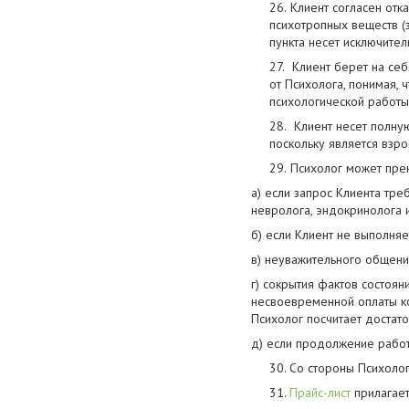
Клиент согласен отк
психотропных веществ (
пункта несет исключител
Клиент берет на себ
от Психолога, понимая, 
психологической работы
Клиент несет полную
поскольку является вз
Психолог может пре
а) если запрос Клиента тре
невролога, эндокринолога 
б) если Клиент не выполня
в) неуважительного общения
г) сокрытия фактов состоян
несвоевременной оплаты ко
Психолог посчитает доста
д) если продолжение работы
30. Со стороны Психолога
31.
Прайс-лист
прилагаетс