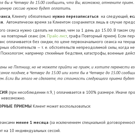
тя бы в Четверг до 15.00 сообщить, что Вы, возможно, отмените прием.
щенную сессию нужно будет оплатить.
еанса
, Клиенту обязательно
нужно перезаписаться
на следующий,
ес
я.
Автоматически время за Клиентом сохраняется лишь в случае предо
го сеанса нужно сделать не позже, чем за 1 день до 15.00. В таком сл
 на повторный сеанс (см.
Прайс-лист
, графа Повторный прием). Если пе
нс оплачивается без скидки, по цене первоначального сеанса на текущ
ых обстоятельств — т. е. обстоятельств непреодолимой силы, когда н
 Психологом; например стихийные бедствия, катастрофы, военные дейст
аны на Пятницу, но не можете прийти на прием, и хотите перенести его
самое позднее, в Четверг до 15.00 или хотя бы в Четверг до 15.00 сообщ
м. Если Вы этого не сделаете, то стоимость следующего приема будет б
СИЯ
(при несоблюдении п.9, ) оплачивается в 100% размере. Иначе п
ы невозможно.
ТОРНЫЕ ПРИЕМЫ
Клиент может воспользоваться:
сеансами
менее 1 месяца
(за исключением специальной договоренност
нт на 10 индивидуальных сессий.