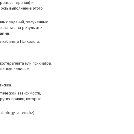
процесс терапии) и
ность выполнение этого
нных заданий, полученных
казаться на результате
рапии
.
е кабинета Психолога,
х:
ихотерапевта или психиатра,
ание или лечение;
ексика;
тической зависимости,
ругих причин, которые
hology-selena.kz).