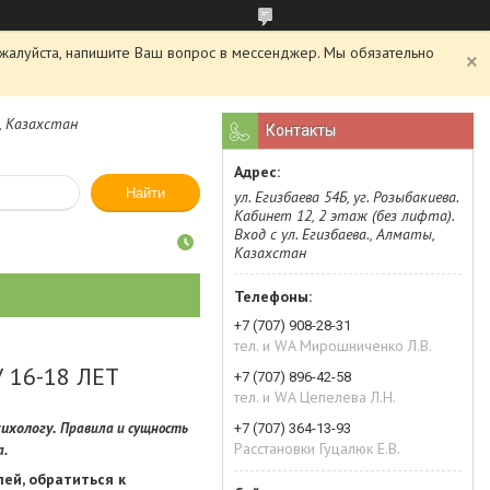
пожалуйста, напишите Ваш вопрос в мессенджер. Мы обязательно
ы, Казахстан
Контакты
Найти
ул. Егизбаева 54Б, уг. Розыбакиева.
Кабинет 12, 2 этаж (без лифта).
Вход с ул. Егизбаева., Алматы,
Казахстан
+7 (707) 908-28-31
тел. и WA Мирошниченко Л.В.
16-18 ЛЕТ
+7 (707) 896-42-58
тел. и WA Цепелева Л.Н.
ихологу.
Правила и сущность
+7 (707) 364-13-93
Расстановки Гуцалюк Е.В.
а.
ей, обратиться к