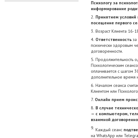
Психологу за психоло
информирование родит
Принятием условий 
посещение первого се
Возраст Клиента 16-1
Ответственность
за
психически здоровым че
договоренности.
Продолжительность одн
Психологическим сеансо
оплачивается с шагом 30
дополнительное время н
Началом сеанса счита
Клиентом или Психолог
Онлайн прием проис
В случае техническ
— с компьютером, тел
взаимной договоренно
Каждый сеанс
подтв
на WhatsApp или Telegr