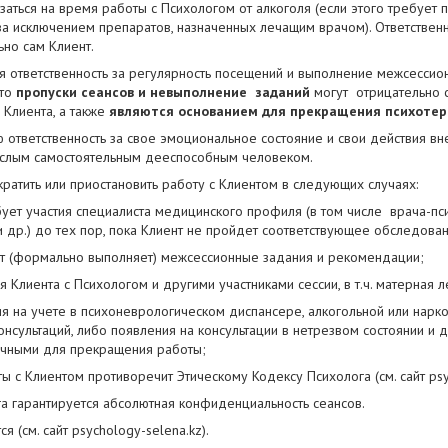
азаться на время работы с Психологом от алкоголя (если этого требует 
за исключением препаратов, назначенных лечащим врачом). Ответствен
ьно сам Клиент.
я ответственность за регулярность посещений и выполнение межсессио
что
пропуски сеансов и невыполнение заданий
могут отрицательно с
 Клиента, а также
являются основанием для прекращения психоте
 ответственность за свое эмоциональное состояние и свои действия вн
рослым самостоятельным дееспособным человеком.
кратить или приостановить работу с Клиентом в следующих случая
бует участия специалиста медицинского профиля (в том числе врача-пс
и др.) до тех пор, пока Клиент не пройдет соответствующее обследов
ет (формально выполняет) межсессионные задания и рекомендации;
 Клиента с Психологом и другими участниками сессии, в т.ч. матерная л
ия на учете в психоневрологическом диспансере, алкогольной или нарко
нсультаций, либо появления на консультации в нетрезвом состоянии и д
точными для прекращения работы;
 с Клиентом противоречит Этическому Кодексу Психолога (см. сайт psyc
 гарантируется абсолютная конфиденциальность сеансов.
я (см. сайт psychology-selena.kz).