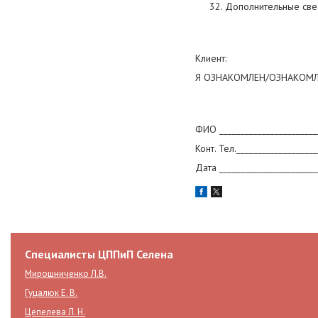
32. Дополнительные сведе
Клиент:
Я ОЗНАКОМЛЕН/ОЗНАКОМЛ
ФИО ___________________
Конт. Тел.___________________
Дата _________________
Специалисты ЦППиП Селена
Мирошниченко Л.В.
Гуцалюк Е. В.
Цепелева Л. Н.