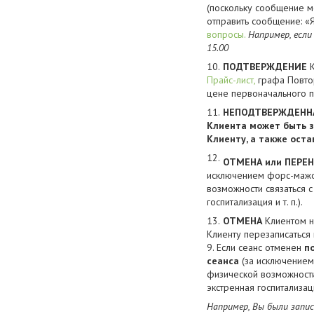
(поскольку сообщение м
отправить сообщение: «Я
вопросы.
Например, если
15.00
ПОДТВЕРЖДЕНИЕ
К
Прайс-лист,
графа Повтор
цене первоначального п
НЕПОДТВЕРЖДЕННА
Клиента может быть з
Клиенту, а также
остав
ОТМЕНА
или ПЕРЕ
исключением форс-мажор
возможности связаться с
госпитализация и т. п.).
ОТМЕНА
Клиентом н
Клиенту перезаписаться
9. Если сеанс отменен
по
сеанса
(за исключением
физической возможности
экстренная госпитализация
Например, Вы были запис