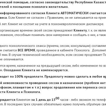
гической помощью, согласно законодательству Республики Казахст
елей о посещении психолога желательно.
информированного согласия Клиента АВТОМАТИЧЕСКИ считается 
анса.
Если Клиент не согласен с Правилами, он не записывается на прие
8 лет. Клиент не состоит на учете в психоневрологическом диспансере.
 организацию времени своей сессии принадлежит
Клиенту
, т. к. он яв
ловеком, способным понимать свои намерения и сообщать о них, а так
ого психологического сеанса (приема, сессии, консультации) составляет 
м считается
ВСЕ ВРЕМЯ
, проведенное в кабинете Психолога. Дополни
 мин. В случае технической необходимости, если сессию продлевает Пси
е оплачивается.
ется время, назначенное на предыдущей сессии, либо измененное по 
ом.
Опоздания Клиента не компенсируются.
ходит по 100% предоплате
. Предоплату можно сделать в любое в
ой невозможности проведения сессии в назначенное (проблем ин
ефоном, планшетом и т.п.) вопрос продолжения или переноса сесс
сти Клиента и Психолога.
00
ерждается
Клиентом
за 1 день до 15
часов - либо звонком по телеф
am. В последних трех случаях обязательно нужно получить обратную свя