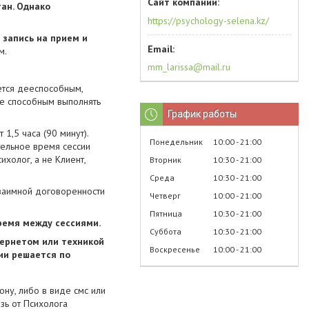
ан. Однако
https://psychology-selena.kz/
запись на прием и
м.
mm_larissa@mail.ru
ляется дееспособным,
же способным выполнять
График работы
1,5 часа (90 минут).
Понедельник
10:00
21:00
тельное время сессии
холог, а не Клиент,
Вторник
10:30
21:00
Среда
10:30
21:00
взаимной договоренности
Четверг
10:00
21:00
Пятница
10:30
21:00
ремя между сессиями.
Суббота
10:30
21:00
тернетом или техникой
Воскресенье
10:00
21:00
ии решается по
ону, либо в виде смс или
зь от Психолога