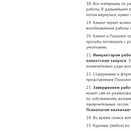
Все материалы по ра
работы. В дальнейшем о
потом вернуться, нужно
Клиент теряет возмо
возобновление работы о
Клиент и Психолог п
просьбы поговорить с ро
умолчанию.
Инициатором рабо
клиентском запросе.
Э
исключительно ради воп
Содержание и форма
представления Психолог
Завершением рабо
может сам их реализова
по собственному желани
заключительные сессии.
Психологом назначают
Во время сеанса жел
Курение (любое) во 