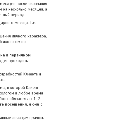
2 месяцев после окончания
м на несколько месяцев, а
ретный период.
арного месяца. Т.е.
шения личного характера,
 Психологом по
на в первичном
будет проходить
отребностей Клиента и
ыта.
мы, в которой Клиент
ихологом в любое время
боты обязательны 1- 2
ь посещения, и они с
исанные лечащим врачом.