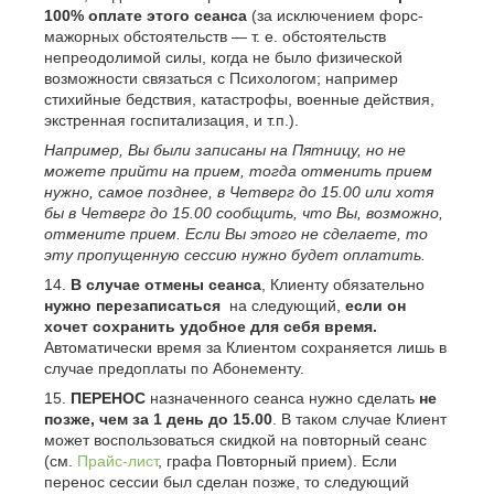
100% оплате этого сеанса
(за исключением форс-
мажорных обстоятельств — т. е. обстоятельств
непреодолимой силы, когда не было физической
возможности связаться с Психологом; например
стихийные бедствия, катастрофы, военные действия,
экстренная госпитализация, и т.п.).
Например, Вы были записаны на Пятницу, но не
можете прийти на прием, тогда отменить прием
нужно, самое позднее, в Четверг до 15.00 или хотя
бы в Четверг до 15.00 сообщить, что Вы, возможно,
отмените прием. Если Вы этого не сделаете, то
эту пропущенную сессию нужно будет оплатить.
В случае отмены сеанса
, Клиенту обязательно
нужно перезаписаться
на следующий,
если он
хочет сохранить удобное для себя время.
Автоматически время за Клиентом сохраняется лишь в
случае предоплаты по Абонементу.
ПЕРЕНОС
назначенного сеанса нужно сделать
не
позже, чем за 1 день до 15.00
. В таком случае Клиент
может воспользоваться скидкой на повторный сеанс
(см.
Прайс-лист
, графа Повторный прием). Если
перенос сессии был сделан позже, то следующий