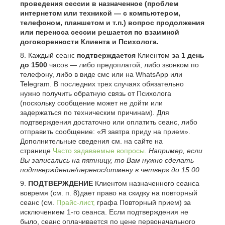
проведения сессии в назначенное (проблем
интернетом или техникой — с компьютером,
телефоном, планшетом и т.п.) вопрос продолжения
или переноса сессии решается по взаимной
договоренности Клиента и Психолога.
Каждый сеанс
подтверждается
Клиентом
за 1 день
до 15
00
часов — либо предоплатой, либо звонком по
телефону, либо в виде смс или на WhatsApp или
Telegram. В последних трех случаях обязательно
нужно получить обратную связь от Психолога
(поскольку сообщение может не дойти или
задержаться по техническим причинам). Для
подтверждения достаточно или оплатить сеанс, либо
отправить сообщение: «Я завтра приду на прием».
Дополнительные сведения см. на сайте на
странице
Часто задаваемые вопросы.
Например, если
Вы записались на пятницу, то Вам нужно сделать
подтверждение/перенос/отмену в четверг до 15.00
ПОДТВЕРЖДЕНИЕ
Клиентом назначенного сеанса
вовремя (см. п. 8)дает право на скидку на повторный
сеанс (см.
Прайс-лист,
графа Повторный прием) за
исключением 1-го сеанса. Если подтверждения не
было, сеанс оплачивается по цене первоначального