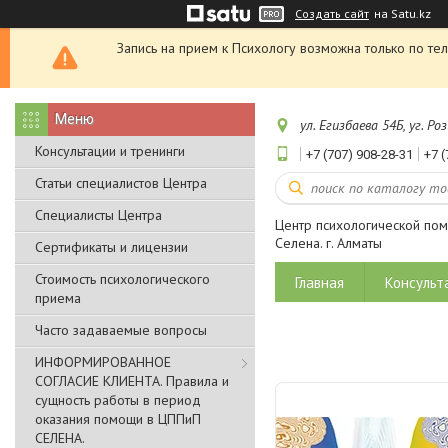
Создать сайт
на Satu.kz
Запись на прием к Психологу возможна только по те
ул. Егизбаева 54Б, уг. 
Консультации и тренинги
+7 (707) 908-28-31
+7 (
Статьи специалистов Центра
Специалисты Центра
Центр психологической по
Селена. г. Алматы
Сертификаты и лицензии
Стоимость психологического
Главная
Консульт
приема
Часто задаваемые вопросы
ИНФОРМИРОВАННОЕ
СОГЛАСИЕ КЛИЕНТА. Правила и
сущность работы в период
оказания помощи в ЦППиП
СЕЛЕНА.